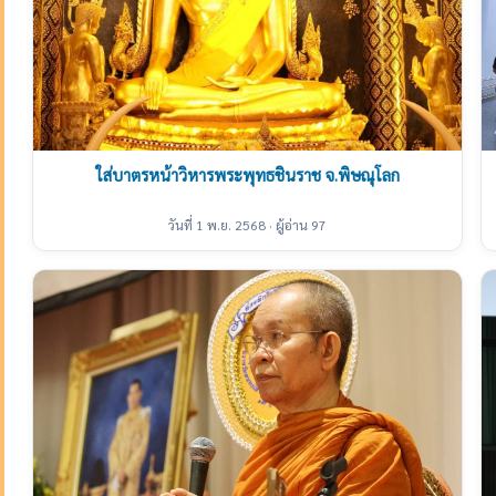
ใส่บาตรหน้าวิหารพระพุทธชินราช จ.พิษณุโลก
วันที่ 1 พ.ย. 2568 · ผู้อ่าน 97