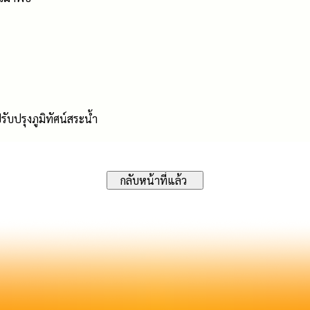
บปรุงภูมิทัศน์สระน้ำ