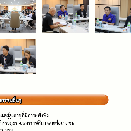
ู้สูงอายุที่มีภาวะพึ่งพิง
ำรวจภูธร จ.นครราชสีมา และสื่อมวลชน
รวจมาพบ